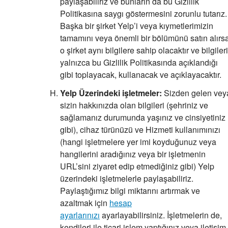
paylaşabiliriz ve bunların da bu Gizlilik
Politikasına saygı göstermesini zorunlu tutarız.
Başka bir şirket Yelp’i veya kıymetlerimizin
tamamını veya önemli bir bölümünü satın alırs
o şirket aynı bilgilere sahip olacaktır ve bilgileri
yalnızca bu Gizlilik Politikasında açıklandığı
gibi toplayacak, kullanacak ve açıklayacaktır.
Yelp Üzerindeki işletmeler:
Sizden gelen vey
sizin hakkınızda olan bilgileri (şehriniz ve
sağlamanız durumunda yaşınız ve cinsiyetiniz
gibi), cihaz türünüzü ve Hizmeti kullanımınızı
(hangi işletmelere yer imi koyduğunuz veya
hangilerini aradığınız veya bir işletmenin
URL’sini ziyaret edip etmediğiniz gibi) Yelp
üzerindeki işletmelerle paylaşabiliriz.
Paylaştığımız bilgi miktarını artırmak ve
azaltmak için
hesap
ayarlarınızı
ayarlayabilirsiniz. İşletmelerin de,
kendileri ile ticari işlem yaptığınız veya iletişim