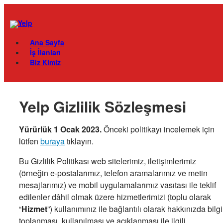
Skip
Menu
to
content
Ana Sayfa
İş İlanları
Biz Kimiz
Yelp Gizlilik Sözleşmesi
Yürürlük 1 Ocak 2023.
Önceki politikayı incelemek için
lütfen
buraya
tıklayın.
Bu Gizlilik Politikası web sitelerimiz, iletişimlerimiz
(örneğin e-postalarımız, telefon aramalarımız ve metin
mesajlarımız) ve mobil uygulamalarımız vasıtası ile teklif
edilenler dâhil olmak üzere hizmetlerimizi (toplu olarak
“
Hizmet
”) kullanımınız ile bağlantılı olarak hakkınızda bilgi
toplanması, kullanılması ve açıklanması ile ilgili