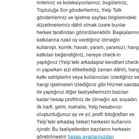
imleriniz ve koleksiyonlarınız, övgüleriniz,
Topluluğa Sor gönderileriniz, Yelp Talk
gönderileriniz ve işletme sayfası bilgilerindeki
düzeltmeleriniz dâhil olmak üzere bunlar
herkes tarafından görüntülenebilir. Başkalarını
katkılarına nasıl oy verdiğiniz (örneğin
kullanışlı, komik, havalı, yararlı, yararsız), hang
katkıları beğendiğiniz, nereye check-in
yaptığınız (Yelp’teki arkadaşlar kendileri check
in yaparken sizi etiketlediği zaman dâhil), hang
katkı sahiplerini veya kullanıcıları izlediğiniz v
hangi işletmeleri izlediğiniz gibi Hizmet vasıtas
ile yaptığınız diğer faaliyetlerinizin bazıları
kadar hesap profiliniz de (örneğin ad, soyadın
ilk harfi, şehir, mahalle, Yelp hesabınızı
oluşturduğunuz ay ve yıl, profil fotoğrafları ve
Yelp’teki arkadaş listesi) herkesin kullanımı
içindir. Bu faaliyetlerden bazılarını herkesin
görebilmesini
hesap ayarlarınızdan