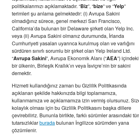
politikalarımızı açıklamaktadır. “
Biz
”, “
bize
” ve “
Yelp
”
terimleri şu anlama gelmektedir: (i) Avrupa Sakini
olmadığınız sürece, genel merkezi San Francisco,
California’da bulunan bir Delaware şirketi olan Yelp Inc.
veya (ii) Avrupa Sakini olmanız durumunda, İrlanda
Cumhuriyeti yasaları uyarınca kurulmuş olan ve varlığını
sürdüren sınırlı sorumlu bir şirket olan Yelp Ireland Ltd.
“
Avrupa Sakini
”, Avrupa Ekonomik Alanı (“
AEA
”) içindeki
bir ülkenin, Birleşik Krallık’ın veya İsviçre’nin bir sakini
demektir.
Hizmeti kullandığınız zaman bu Gizlilik Politikasında
açıklanan şekilde hakkınızda bilgi toplamamıza,
kullanmamıza ve açıklamamıza izin vermiş olursunuz. Siz
kolaylık olması için bu Gizlilik Politikasını başka dillere
çevirebiliriz. Bununla birlikte, farklı sürümler arasındaki tü
tutarsızlıklar
burada
bulunan İngilizce sürümden yana
çözümlenir.