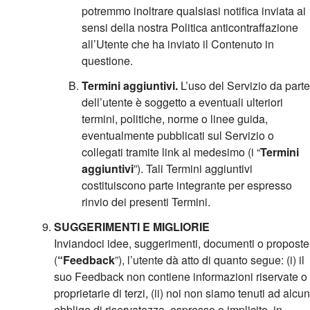
potremmo inoltrare qualsiasi notifica inviata ai
sensi della nostra Politica anticontraffazione
all’Utente che ha inviato il Contenuto in
questione.
Termini aggiuntivi.
L’uso del Servizio da parte
dell’utente è soggetto a eventuali ulteriori
termini, politiche, norme o linee guida,
eventualmente pubblicati sul Servizio o
collegati tramite link al medesimo (i “
Termini
aggiuntivi
”). Tali Termini aggiuntivi
costituiscono parte integrante per espresso
rinvio dei presenti Termini.
SUGGERIMENTI E MIGLIORIE
Inviandoci idee, suggerimenti, documenti o proposte
(
“Feedback
”), l’utente dà atto di quanto segue: (i) il
suo Feedback non contiene informazioni riservate o
proprietarie di terzi, (ii) noi non siamo tenuti ad alcun
obbligo di riservatezza, espresso o implicito, in