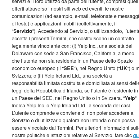
servizi e il loro utilizzo da parte dell’utente, compresi quell
offerti attraverso i nostri siti web ed eventi, le nostre
comunicazioni (ad esempio, e-mail, telefonate e messagg
di testo) e applicazioni mobili (collettivamente, il
“
Servizio
”). Accedendo al Servizio, o utilizzandolo, l’utent
accetta i presenti Termini, che costituiscono un contratto
legalmente vincolante con: (i) Yelp Inc., una società del
Delaware con sede a San Francisco, California, a meno
che l’utente non sia residente in un Paese dello Spazio
economico europeo (il “
SEE
”), nel Regno Unito (“
UK
”) o i
Svizzera; o (ii) Yelp Ireland Ltd., una società a
responsabilità limitata costituita e domiciliata ai sensi dell
leggi della Repubblica d’Irlanda, se l’utente è residente in
un Paese del SEE, nel Regno Unito o in Svizzera. “
Yelp
”
indica Yelp Inc. o Yelp Ireland Ltd., a seconda dei casi.
L’utente comprende e conviene di non poter accedere al
Servizio o di utilizzarlo qualora non intenda o non possa
essere vincolato dai Termini. Per ulteriori informazioni sul
nostre politiche e istruzioni relative al Servizio, fare clic
qu