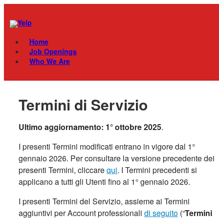
Skip
Menu
to
content
Home
Job Openings
Who We Are
Termini di Servizio
Ultimo aggiornamento: 1° ottobre 2025
.
I presenti Termini modificati entrano in vigore dal 1°
gennaio 2026. Per consultare la versione precedente dei
presenti Termini, cliccare
qui
. I Termini precedenti si
applicano a tutti gli Utenti fino al 1° gennaio 2026.
I presenti Termini del Servizio, assieme ai Termini
aggiuntivi per Account professionali
di seguito
(“
Termini