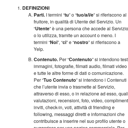
DEFINIZIONI
Parti.
I termini “
tu
” o “
tuo/a/i/e
” si riferiscono al
fruitore, in qualità di Utente del Servizio. Un
“
Utente
” è una persona che accede al Servizi
o lo utilizza, tramite un account o meno. I
termini “
Noi
”, “
ci
” e “
nostro
” si riferiscono a
Yelp.
Contenuto.
Per “
Contenuto
” si intendono test
immagini, fotografie, filmati audio, filmati video
e tutte le altre forme di dati o comunicazione.
Per “
Tuo Contenuto
” si intendono i Contenuti
che l’utente invia o trasmette al Servizio,
attraverso di esso, o in relazione ad esso, qual
valutazioni, recensioni, foto, video, compliment
inviti, check-in, voti, attività di friending e
following, messaggi diretti e informazioni che
contribuisce a inserire nel suo profilo utente o
suggerisce per una pagina commerciale. Per