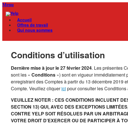
Skip
Menu
to
content
Accueil
Offres de travail
Qui nous sommes
Conditions d’utilisation
Dernière mise à jour le 27 février 2024
. Les présentes C
sont les «
Conditions
») sont en vigueur immédiatement p
enregistrant des Comptes à partir du 13 décembre 2019 et e
Compte. Veuillez cliquer
ici
pour consulter les Conditions 
VEUILLEZ NOTER : CES CONDITIONS INCLUENT DE
SECTION 13) QUI, AVEC DES EXCEPTIONS LIMITÉ
CONTRE YELP SOIT RÉSOLUES PAR UN ARBITRAGE
VOTRE DROIT D’EXERCER OU DE PARTICIPER À T