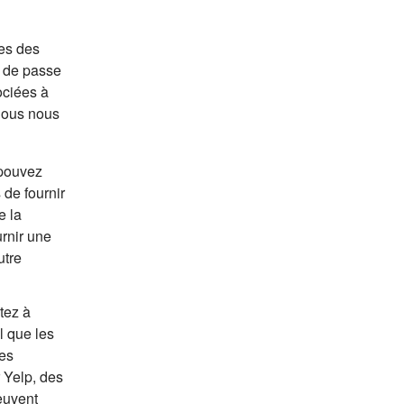
nes des
t de passe
ociées à
 Nous nous
 pouvez
de fournir
e la
urnir une
utre
tez à
l que les
Ces
 Yelp, des
euvent