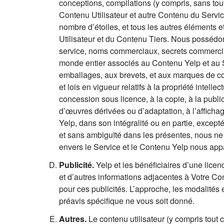
conceptions, compilations (y compris, sans toute
Contenu Utilisateur et autre Contenu du Service
nombre d’étoiles, et tous les autres éléments
Utilisateur et du Contenu Tiers. Nous posséd
service, noms commerciaux, secrets commerciaux 
monde entier associés au Contenu Yelp et au Ser
emballages, aux brevets, et aux marques de co
et lois en vigueur relatifs à la propriété intellec
concession sous licence, à la copie, à la publica
d’œuvres dérivées ou d’adaptation, à l’afficha
Yelp, dans son intégralité ou en partie, excep
et sans ambiguïté dans les présentes, nous ne v
envers le Service et le Contenu Yelp nous app
Publicité.
Yelp et les bénéficiaires d’une lice
et d’autres informations adjacentes à Votre Co
pour ces publicités. L’approche, les modalités 
préavis spécifique ne vous soit donné.
Autres.
Le contenu utilisateur (y compris tout