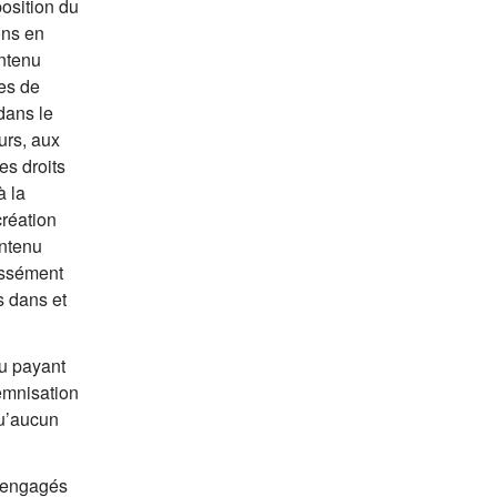
position du
ons en
ontenu
es de
dans le
urs, aux
es droits
à la
création
ontenu
essément
s dans et
nu payant
emnisation
qu’aucun
u engagés