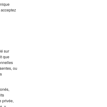
onique
s acceptez
ié sur
it que
onnelles
ésentes, ou
us
ronés,
its
e privée,
s, y