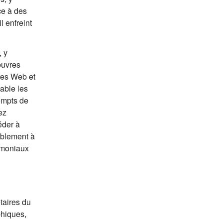
ce à des
l enfreint
, y
œuvres
ites Web et
able les
xempts de
ez
éder à
ablement à
rimoniaux
taires du
phiques,