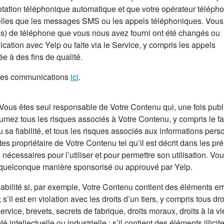
tation téléphonique automatique et que votre opérateur téléph
telles que les messages SMS ou les appels téléphoniques. Vou
s) de téléphone que vous nous avez fourni ont été changés ou
ation avec Yelp ou faite via le Service, y compris les appels
ée à des fins de qualité.
ines communications
ici
.
Vous êtes seul responsable de Votre Contenu qui, une fois publ
sumez tous les risques associés à Votre Contenu, y compris le fa
u sa fiabilité, et tous les risques associés aux informations pers
s propriétaire de Votre Contenu tel qu’il est décrit dans les pr
écessaires pour l’utiliser et pour permettre son utilisation. Vo
 quelconque manière sponsorisé ou approuvé par Yelp.
bilité si, par exemple, Votre Contenu contient des éléments er
’il est en violation avec les droits d’un tiers, y compris tous dro
ce, brevets, secrets de fabrique, droits moraux, droits à la vi
té intellectuelle ou industrielle ; s’il contient des éléments illicite