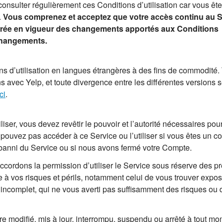
sulter régulièrement ces Conditions d’utilisation car vous ête
.
Vous comprenez et acceptez que votre accès continu au S
d’entrée en vigueur des changements apportés aux Conditions
 changements.
 d’utilisation en langues étrangères à des fins de commodité. 
s avec Yelp, et toute divergence entre les différentes versions 
ici
.
iser, vous devez revêtir le pouvoir et l’autorité nécessaires pou
 pouvez pas accéder à ce Service ou l’utiliser si vous êtes un c
banni du Service ou si nous avons fermé votre Compte.
cordons la permission d’utiliser le Service sous réserve des p
ice à vos risques et périls, notamment celui de vous trouver expo
 incomplet, qui ne vous averti pas suffisamment des risques ou
re modifié, mis à jour, interrompu, suspendu ou arrêté à tout m