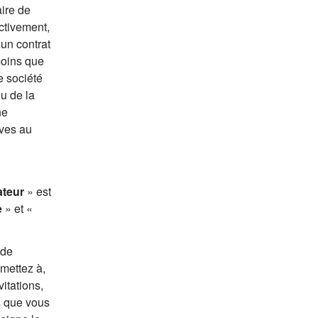
aire de
ctivement,
 un contrat
moins que
e société
ou de la
ne
ives au
ateur
» est
e
» et «
 de
mettez à,
vitations,
s que vous