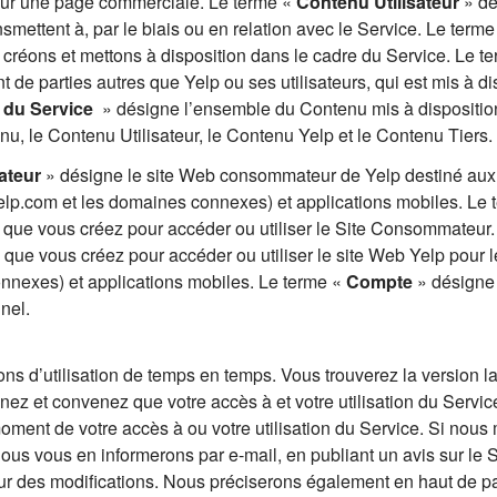
 pour une page commerciale. Le terme «
Contenu Utilisateur
» dé
smettent à, par le biais ou en relation avec le Service. Le terme
réons et mettons à disposition dans le cadre du Service. Le t
de parties autres que Yelp ou ses utilisateurs, qui est mis à di
 du Service
» désigne l’ensemble du Contenu mis à dispositio
nu, le Contenu Utilisateur, le Contenu Yelp et le Contenu Tiers.
ateur
» désigne le site Web consommateur de Yelp destiné aux
elp.com et les domaines connexes) et applications mobiles. Le 
que vous créez pour accéder ou utiliser le Site Consommateur.
que vous créez pour accéder ou utiliser le site Web Yelp pour l
nnexes) et applications mobiles. Le terme «
Compte
» désigne 
nel.
ons d’utilisation de temps en temps. Vous trouverez la version l
ez et convenez que votre accès à et votre utilisation du Servic
moment de votre accès à ou votre utilisation du Service. Si nous
ous vous en informerons par e-mail, en publiant un avis sur le 
eur des modifications. Nous préciserons également en haut de p