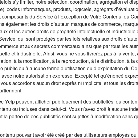
fois s’y limiter, notre sélection, coordination, agrégation et dis
), codes informatiques, produits, logiciels, agrégats d’évaluati
 et composants du Service à l’exception de Votre Contenu, du C
ons également les droits d’auteur, marques de commerce, marqu
et les autres droits de propriété intellectuelle et industrielle 
vice, qui sont protégés par les lois relatives aux droits d’aute
mmerce et aux secrets commerciaux ainsi que par tous les autr
tuelle et industrielle. Ainsi, vous ne vous livrerez pas à la vente, 
tion, à la modification, à la reproduction, à la distribution, à la 
ge public ou à aucune forme d’utilisation ou d’exploitation du C
té avec notre autorisation expresse. Excepté tel qu’énoncé expr
ous accordons aucun droit exprès ni implicite, et tous les droit
artiennent.
nce Yelp peuvent afficher publiquement des publicités, du conte
ntenu ou incluses dans celui-ci. Vous n’avez droit à aucune ind
et la portée de ces publicités sont sujettes à modification sans 
 contenu pouvant avoir été créé par des utilisateurs employés o