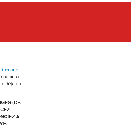
i-dessous
,
te ou ceux
ant déjà un
GES (CF.
RCEZ
ONCIEZ À
VE.