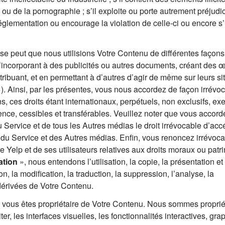
ou de la pornographie ; s’il exploite ou porte autrement préjudi
réglementation ou encourage la violation de celle-ci ou encore s’i
Il se peut que nous utilisions Votre Contenu de différentes façons
 l’incorporant à des publicités ou autres documents, créant des 
istribuant, et en permettant à d’autres d’agir de même sur leurs s
). Ainsi, par les présentes, vous nous accordez de façon irrévoc
ins, ces droits étant internationaux, perpétuels, non exclusifs, e
ence, cessibles et transférables. Veuillez noter que vous accord
 Service et de tous les Autres médias le droit irrévocable d’acc
n du Service et des Autres médias. Enfin, vous renoncez irrévoc
de Yelp et de ses utilisateurs relatives aux droits moraux ou pat
sation
», nous entendons l’utilisation, la copie, la présentation et
ion, la modification, la traduction, la suppression, l’analyse, la
dérivées de Votre Contenu.
 vous êtes propriétaire de Votre Contenu. Nous sommes proprié
er, les interfaces visuelles, les fonctionnalités interactives, gra