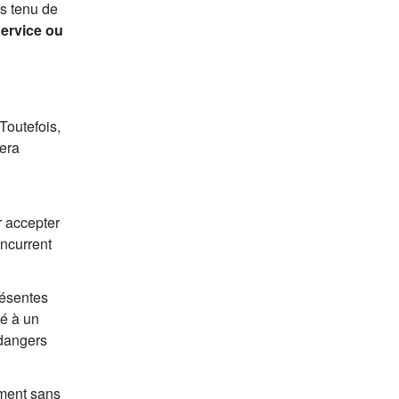
s tenu de
ervice ou
Toutefois,
sera
r accepter
oncurrent
résentes
sé à un
 dangers
oment sans