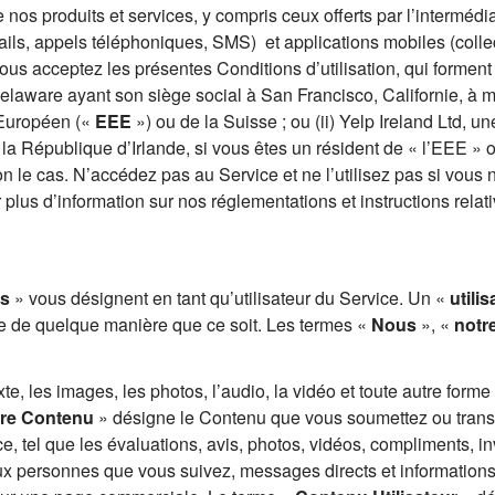
 nos produits et services, y compris ceux offerts par l’intermédi
ils, appels téléphoniques, SMS) et applications mobiles (colle
vous acceptez les présentes Conditions d’utilisation, qui forment
u Delaware ayant son siège social à San Francisco, Californie, à 
 Européen («
EEE
») ou de la Suisse ; ou (ii) Yelp Ireland Ltd, un
e la République d’Irlande, si vous êtes un résident de « l’EEE » 
on le cas. N’accédez pas au Service et ne l’utilisez pas si vous 
r plus d’information sur nos réglementations et instructions relat
s
» vous désignent en tant qu’utilisateur du Service. Un «
utilis
se de quelque manière que ce soit. Les termes «
Nous
», «
notr
te, les images, les photos, l’audio, la vidéo et toute autre forme
tre Contenu
» désigne le Contenu que vous soumettez ou trans
ce, tel que les évaluations, avis, photos, vidéos, compliments, in
u aux personnes que vous suivez, messages directs et information