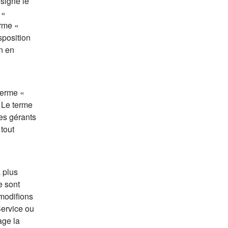
signe le
 «
erme «
sposition
n en
terme «
 Le terme
es gérants
tout
a plus
e sont
 modifions
Service ou
age la