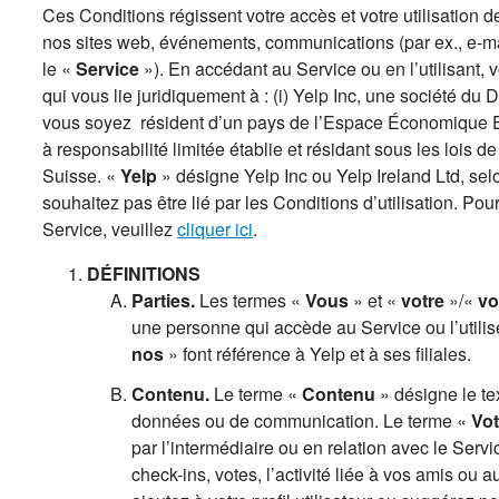
Ces Conditions régissent votre accès et votre utilisation de
nos sites web, événements, communications (par ex., e-ma
le «
Service
»). En accédant au Service ou en l’utilisant, 
qui vous lie juridiquement à : (i) Yelp Inc, une société d
vous soyez résident d’un pays de l’Espace Économique
à responsabilité limitée établie et résidant sous les lois d
Suisse. «
Yelp
» désigne Yelp Inc ou Yelp Ireland Ltd, sel
souhaitez pas être lié par les Conditions d’utilisation. Pou
Service, veuillez
cliquer ici
.
DÉFINITIONS
Parties.
Les termes «
Vous
» et «
votre
»/«
vo
une personne qui accède au Service ou l’utili
nos
» font référence à Yelp et à ses filiales.
Contenu.
Le terme «
Contenu
» désigne le tex
données ou de communication. Le terme «
Vo
par l’intermédiaire ou en relation avec le Servi
check-ins, votes, l’activité liée à vos amis o