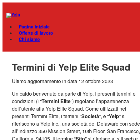
Skip
Menu
to
content
Pagina iniziale
Offerte di lavoro
Chi siamo
Termini di Yelp Elite Squad
Ultimo aggiornamento in data 12 ottobre 2023
Un caldo benvenuto da parte di Yelp. I presenti termini e
condizioni (i “
Termini Elite
”
) regolano l’appartenenza
dell’utente alla Yelp Elite Squad. Come utilizzati nei
presenti Termini Elite, i termini “
Società
”
, e “
Yelp
” si
riferiscono a Yelp Inc., una società del Delaware con sede
all’indirizzo
350 Mission Street, 10th Floor, San Francisco,
California, 94105.
Il termine “
Sito
” si riferisce ai siti web e