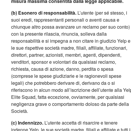
misura massima consentita dalla legge applicabile.
(b) Esonero di responsabilità.
L’utente (per sé stesso, i
suoi eredi, rappresentanti personali o aventi causa e
chiunque altro possa avanzare un reclamo per suo conto)
con la presente rilascia, rinuncia, solleva dalla
responsabilità e si impegna a non citare in giudizio Yelp e
le sue rispettive società madre, filiali, affiliate, funzionari,
direttori, partner, azionisti, membri, agenti, dipendenti,
venditori, sponsor e volontari da qualsiasi reclamo,
richiesta, causa di azione, danno, perdita o spesa
(comprese le spese giudiziarie e le ragionevoli spese
legali) che potrebbero derivare di, derivano da o si
riferiscono in alcun modo all’iscrizione dell’utente alla Yel
Elite Squad, fatta eccezione, ovviamente, per qualsiasi
negligenza grave o comportamento doloso da parte della
Società.
(c) Indennizzo.
L’utente accetta di risarcire e tenere
indenne Yelp, le sue società madre, filiali e affiliate e tutti i