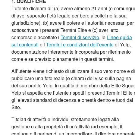
1. QUALIFICHE
L’utente dichiara di: (a) avere almeno 21 anni (o comunqu
di aver superato l’età legale per bere alcolici nella sua
giurisdizione), (b) avere il potere e l’autorità necessari per
sottoscrivere i presenti Termini Elite e (c) aver letto,
compreso e accettato i
Termini di servizio
,
le
Linee guida
sui contenuti
e
i
Termini e condizioni dell’evento
di Yelp,
documentazione interamente incorporata per riferimento
come e se previsto pienamente in questi termini.
All’utente viene richiesto di utilizzare il suo vero nome e di
pubblicare una foto reale (e chiara) del viso sulla pagina
del suo profilo Yelp. In qualità di membro della Elite Squa
Yelp si aspetta che l’utente rispetti i presenti Termini Elite 
gli elevati standard di decenza e onestà dentro e fuori dal
Sito.
Titolari di attività e individui strettamente legati alla
gestione o alla proprietà di un’attività (ad esempio, il
coniuge o il partner di un imprenditore, il direttore general